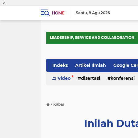
-->
HOME
Sabtu
8 Agu 2026
Indeks
Artikel Ilmiah
Google Ce
Tips Trik
Video
Webometrics
disertasi
konferensi
›
Kabar
Inilah Du