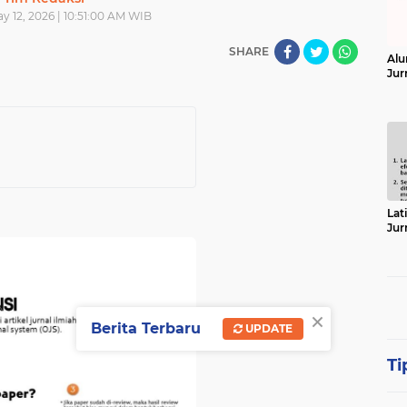
y 12, 2026 | 10:51:00 AM WIB
SHARE
Alu
Jur
Lat
Jur
×
Berita Terbaru
UPDATE
Ti