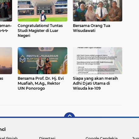
Teman-
Congratulations! Tuntas
Bersama Orang Tua
️✨️✨️
Studi Magister di Luar
Wisudawati
Negeri
as
Bersama Prof. Dr. Hj. Evi
Siapa yang akan meraih
Muafiah, M.Ag., Rektor
Adhi Djati Utama di
UIN Ponorogo
Wisuda ke-109
nci
kel Ilmiah
Disertasi
Google Cendekia
Jur