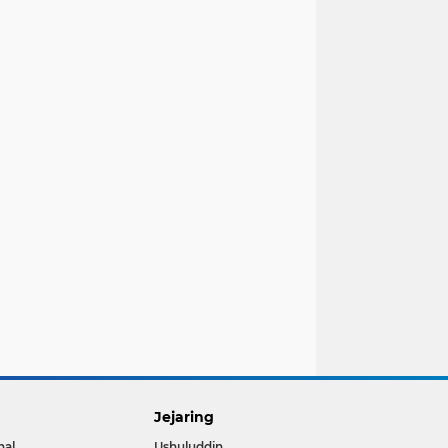
Jejaring
nal
Ushuluddin