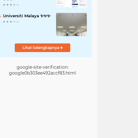
Universiti Malaya ✨️✨️✨️
Lihat Selengkapnya
google-site-verification:
google0b303ee492accf83.html