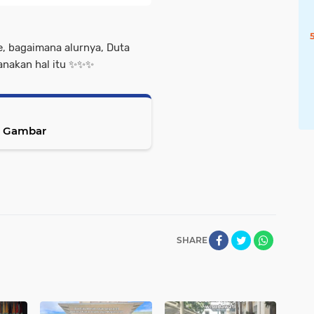
, bagaimana alurnya, Duta
kan hal itu ✨️✨️✨️
i Gambar
SHARE