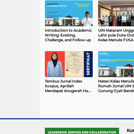
Introduction to Academic
UIN Mataram Unggu
Writing: Existing,
Lahir pula Duta-Du
Challenge, and Follow-up
Kelas Menulis FUSA
Tembus Jurnal Index
Materi Kelas Menuli
Scopus, Apriliah
Rumah Jurnal UIN 
Mendapat Anugerah Hak
Gunung Djati Band
Cipta: Apresiasi Dekan
FUSHPI UIN Raden Fatah
Palembang
Ku