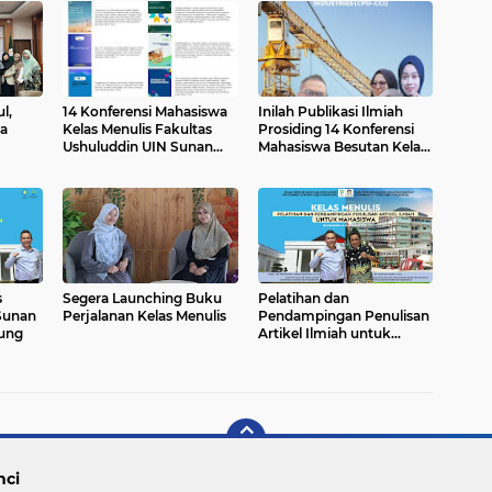
l,
14 Konferensi Mahasiswa
Inilah Publikasi Ilmiah
ta
Kelas Menulis Fakultas
Prosiding 14 Konferensi
Ushuluddin UIN Sunan
Mahasiswa Besutan Kelas
Gunung Djati Bandung
Menulis Fakultas
Ushuluddin UIN Sunan
Gunung Djati Bandung
s
Segera Launching Buku
Pelatihan dan
Sunan
Perjalanan Kelas Menulis
Pendampingan Penulisan
ung
Artikel Ilmiah untuk
Mahasiswa FUAD UIN
Mahmud Yunus
Batusangkar
nci