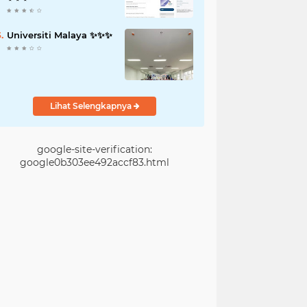
Universiti Malaya ✨️✨️✨️
Lihat Selengkapnya
google-site-verification:
google0b303ee492accf83.html