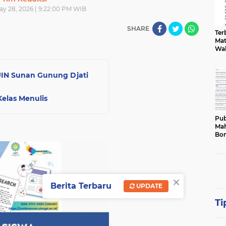
ay 28, 2026 | 9:22:00 PM WIB
SHARE
Terb
Mat
Wa
UIN Sunan Gunung Djati
elas Menulis
Pub
Mah
Bon
×
Berita Terbaru
UPDATE
Ti