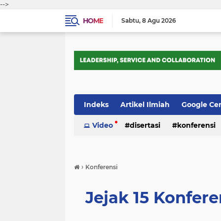
-->
HOME
Sabtu
8 Agu 2026
Indeks
Artikel Ilmiah
Google Ce
Tips Trik
Video
Webometrics
disertasi
konferensi
›
Konferensi
Jejak 15 Konfer