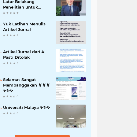
Latar Belakang
Penelitian untuk
Proposal Skripsi
Yuk Latihan Menulis
Artikel Jurnal
Artikel Jurnal dari AI
Pasti Ditolak
Selamat Sangat
Membanggakan 🏅🏅🏅
✨️✨️✨️
Universiti Malaya ✨️✨️✨️