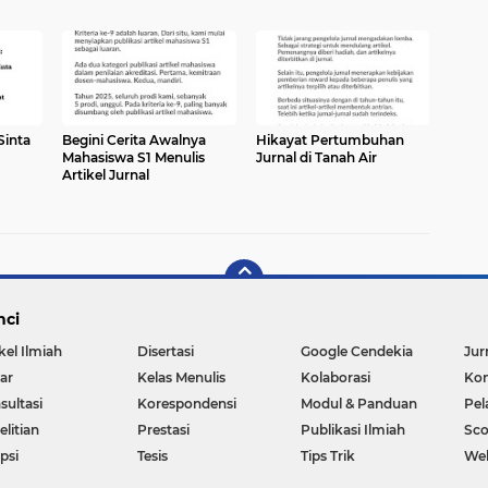
Sinta
Begini Cerita Awalnya
Hikayat Pertumbuhan
Mahasiswa S1 Menulis
Jurnal di Tanah Air
Artikel Jurnal
nci
kel Ilmiah
Disertasi
Google Cendekia
Jur
ar
Kelas Menulis
Kolaborasi
Kon
sultasi
Korespondensi
Modul & Panduan
Pel
litian
Prestasi
Publikasi Ilmiah
Sc
psi
Tesis
Tips Trik
We