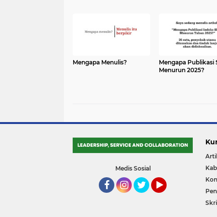
Mengapa Menulis?
Mengapa Publikasi 
Menurun 2025?
Ku
Arti
Kab
Medis Sosial
Kon
Pene
Facebook
Instagram
Twitter
YouTube
Skri