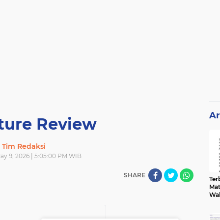
Ar
ature Review
Tim Redaksi
ay 9, 2026 | 5:05:00 PM WIB
SHARE
Terb
Mat
Wa