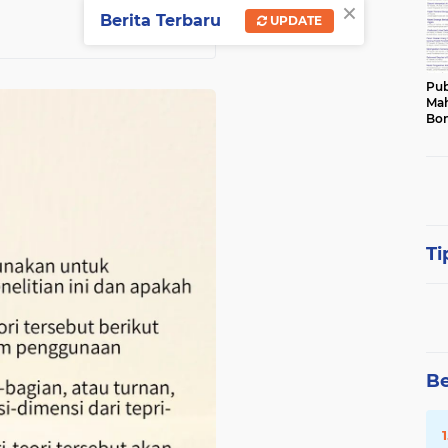
×
Berita Terbaru
UPDATE
Pub
Mah
Bon
Ti
Be