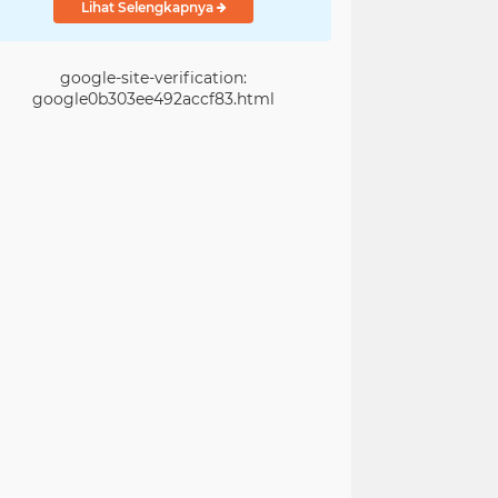
Lihat Selengkapnya
google-site-verification:
google0b303ee492accf83.html