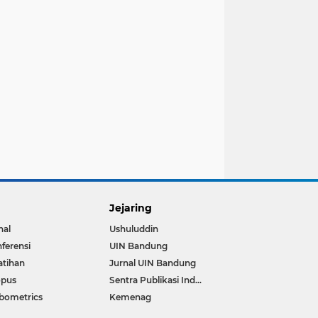
Jejaring
nal
Ushuluddin
ferensi
UIN Bandung
atihan
Jurnal UIN Bandung
opus
Sentra Publikasi Indonesia
bometrics
Kemenag