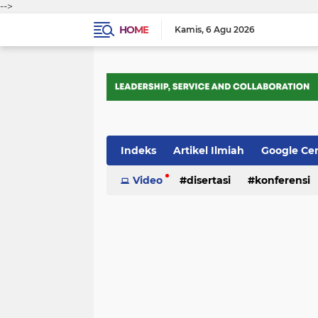
-->
HOME
Kamis
6 Agu 2026
Indeks
Artikel Ilmiah
Google Ce
Tips Trik
Video
Webometrics
disertasi
konferensi