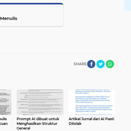
 Menulis
SHARE
ulis
Prompt AI dibuat untuk
Artikel Jurnal dari AI Pasti
tuan
Menghasilkan Struktur
Ditolak
General