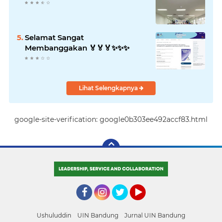
Selamat Sangat
Membanggakan 🏅🏅🏅✨️✨️✨️
Lihat Selengkapnya
google-site-verification: google0b303ee492accf83.html
Facebook
Instagram
Twitter
YouTube
Ushuluddin
UIN Bandung
Jurnal UIN Bandung