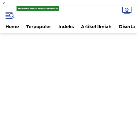
-->
Home
Terpopuler
Indeks
Artikel Ilmiah
Disertas