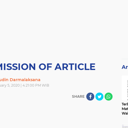
ISSION OF ARTICLE
Ar
din Darmalaksana
ary 5, 2020 | 4:21:00 PM WIB
SHARE
Terb
Mat
Wa