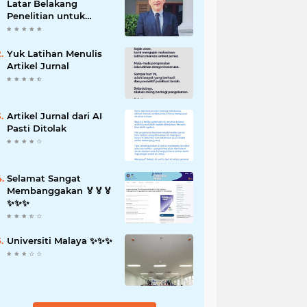
Latar Belakang
Penelitian untuk
Proposal Skripsi
Yuk Latihan Menulis
Artikel Jurnal
Artikel Jurnal dari AI
Pasti Ditolak
Selamat Sangat
Membanggakan 🏅🏅🏅
✨️✨️✨️
Universiti Malaya ✨️✨️✨️