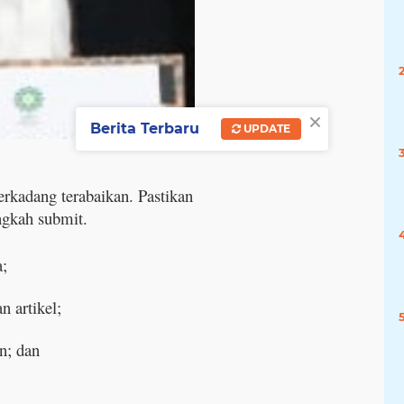
×
Berita Terbaru
UPDATE
erkadang terabaikan. Pastikan
angkah submit.
a;
 artikel;
n; dan