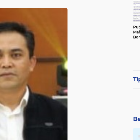
Pub
Mah
Bon
Ti
Be