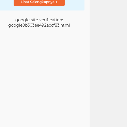
Lihat Selengkapnya
google-site-verification:
google0b303ee492accf83.html