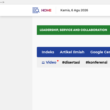
-->
HOME
Kamis
6 Agu 2026
Indeks
Artikel Ilmiah
Google Ce
Tips Trik
Video
Webometrics
disertasi
konferensi