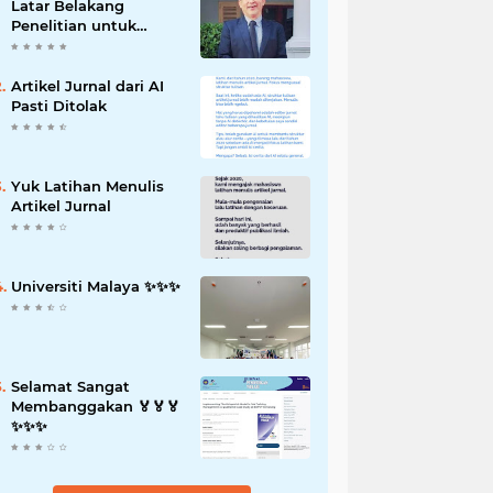
Latar Belakang
Penelitian untuk
Proposal Skripsi
Artikel Jurnal dari AI
Pasti Ditolak
Yuk Latihan Menulis
Artikel Jurnal
Universiti Malaya ✨️✨️✨️
Selamat Sangat
Membanggakan 🏅🏅🏅
✨️✨️✨️