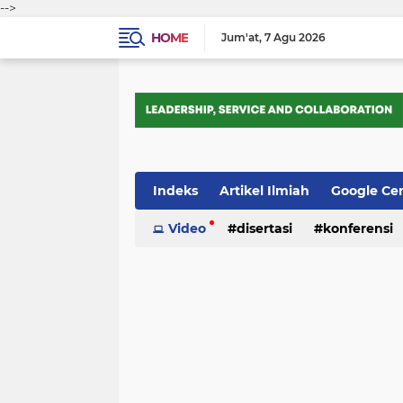
-->
HOME
Jum'at
7 Agu 2026
Indeks
Artikel Ilmiah
Google Ce
Tips Trik
Video
Webometrics
disertasi
konferensi