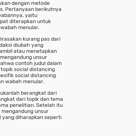
laskan dengan metode
s. Pertanyaan berikutnya
wabannya, yaitu
pat diterapkan untuk
 wabah menular.
 dirasakan kurang pas dari
edaksi diubah yang
gambil atau menetapkan
a mengandung unsur
 bahwa contoh judul dalam
opik social distancing
ifik social distancing
an wabah menular.
ukanlah berangkat dari
angkat dari topik dan tema
ma penelitian. Setelah itu
ah mengandung unsur
H) yang diharapkan seperti