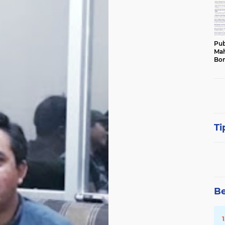
Pub
Mah
Bon
Ti
Be