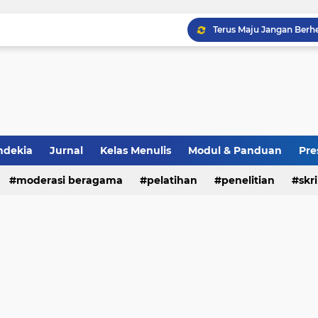
Terus Maju Jangan Berhe
Pendampingan Menulis 
Prompt AI dibuat untuk
Artikel Jurnal dari AI Pas
Yuk Latihan Menulis Arti
Mengapa Menulis?
Selamat Sukses Yaa 🔥🔥
Persiapan Akreditasi Jurn
ndekia
Jurnal
Kelas Menulis
Modul & Panduan
Pre
Ingin Produktif Publikas
moderasi beragama
pelatihan
penelitian
skri