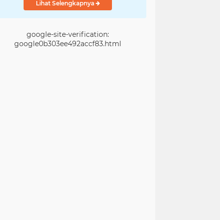
Lihat Selengkapnya
google-site-verification:
google0b303ee492accf83.html