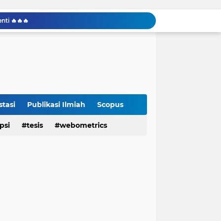
nti 🔥🔥🔥
Akademis Saat Bantuan AI Digunakan
 Menghasilkan Struktur General
ti Ditolak
kel Jurnal
🔥🏅🏅🏅
al ✨️✨️✨️
stasi
Publikasi Ilmiah
Scopus
Sahabat-sahabat Protokol Turut Sukseskan Konferensi ICON IMAD 2026 🔥🔥🔥
i Tapi Biaya APC Tinggi
psi
tesis
webometrics