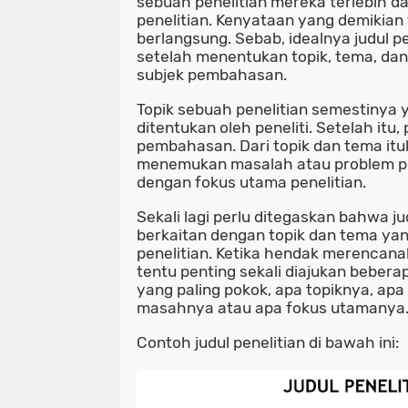
sebuah penelitian mereka terlebih da
penelitian. Kenyataan yang demikian 
berlangsung. Sebab, idealnya judul pe
setelah menentukan topik, tema, da
subjek pembahasan.
Topik sebuah penelitian semestinya
ditentukan oleh peneliti. Setelah itu
pembahasan. Dari topik dan tema itul
menemukan masalah atau problem pen
dengan fokus utama penelitian.
Sekali lagi perlu ditegaskan bahwa ju
berkaitan dengan topik dan tema ya
penelitian. Ketika hendak merencana
tentu penting sekali diajukan bebera
yang paling pokok, apa topiknya, ap
masahnya atau apa fokus utamanya
Contoh judul penelitian di bawah ini: