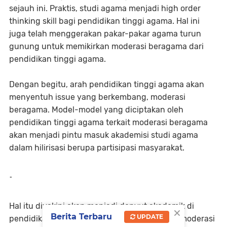
sejauh ini. Praktis, studi agama menjadi high order
thinking skill bagi pendidikan tinggi agama. Hal ini
juga telah menggerakan pakar-pakar agama turun
gunung untuk memikirkan moderasi beragama dari
pendidikan tinggi agama.
Dengan begitu, arah pendidikan tinggi agama akan
menyentuh issue yang berkembang, moderasi
beragama. Model-model yang diciptakan oleh
pendidikan tinggi agama terkait moderasi beragama
akan menjadi pintu masuk akademisi studi agama
dalam hilirisasi berupa partisipasi masyarakat.
-
Hal itu diyakini akan menjadi denyut akademik di
×
Berita Terbaru
UPDATE
pendidikan tinggi agama bukan pada subjek moderasi