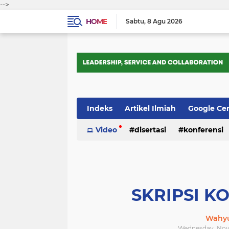
-->
HOME
Sabtu
8 Agu 2026
Indeks
Artikel Ilmiah
Google Ce
Tips Trik
Video
Webometrics
disertasi
konferensi
SKRIPSI K
Wahyu
Wednesday, Nove