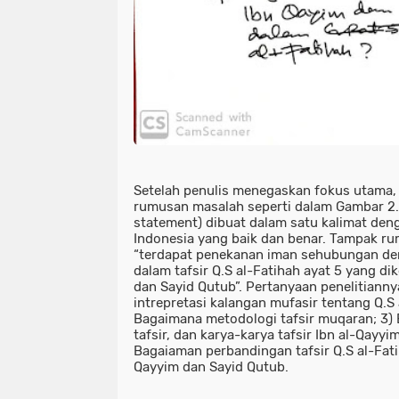
Setelah penulis menegaskan fokus utama, 
rumusan masalah seperti dalam Gambar 2
statement) dibuat dalam satu kalimat de
Indonesia yang baik dan benar. Tampak ru
“terdapat penekanan iman sehubungan de
dalam tafsir Q.S al-Fatihah ayat 5 yang d
dan Sayid Qutub”. Pertanyaan penelitianny
intrepretasi kalangan mufasir tentang Q.S 
Bagaimana metodologi tafsir muqaran; 3)
tafsir, dan karya-karya tafsir Ibn al-Qayyi
Bagaiaman perbandingan tafsir Q.S al-Fatih
Qayyim dan Sayid Qutub.