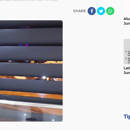
SHARE
Alu
Jur
Lat
Jur
Ti