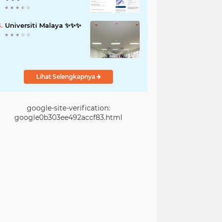
Universiti Malaya ✨️✨️✨️
Lihat Selengkapnya
google-site-verification:
google0b303ee492accf83.html