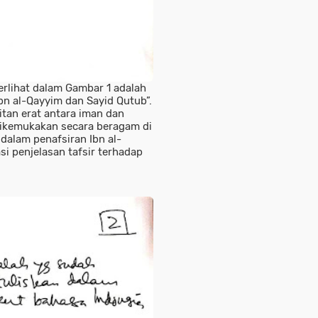
erlihat dalam Gambar 1 adalah
bn al-Qayyim dan Sayid Qutub”.
itan erat antara iman dan
 dikemukakan secara beragam di
alam penafsiran Ibn al-
i penjelasan tafsir terhadap