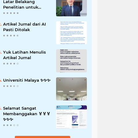
Latar Belakang
Penelitian untuk
Proposal Skripsi
Artikel Jurnal dari AI
Pasti Ditolak
Yuk Latihan Menulis
Artikel Jurnal
Universiti Malaya ✨️✨️✨️
Selamat Sangat
Membanggakan 🏅🏅🏅
✨️✨️✨️