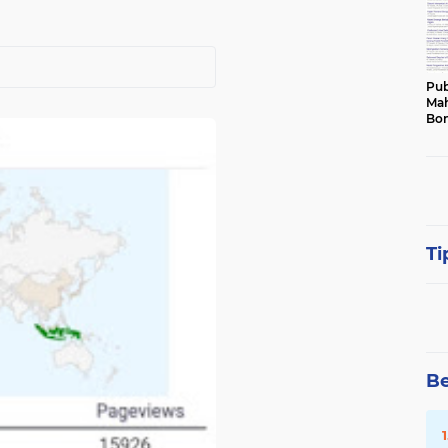
Pub
Mah
Bon
Ti
Be