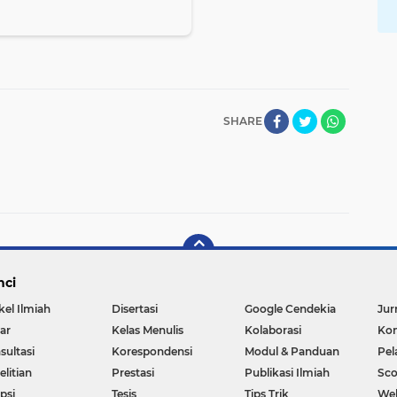
SHARE
nci
kel Ilmiah
Disertasi
Google Cendekia
Jur
ar
Kelas Menulis
Kolaborasi
Kon
sultasi
Korespondensi
Modul & Panduan
Pel
litian
Prestasi
Publikasi Ilmiah
Sc
psi
Tesis
Tips Trik
We