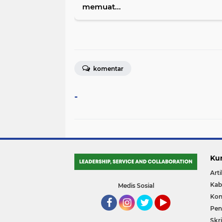
memuat...
komentar
-
Ku
Arti
Kab
Medis Sosial
Kon
Pene
Facebook
Instagram
Twitter
YouTube
Skri