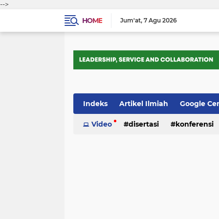
-->
HOME
Jum'at
7 Agu 2026
Indeks
Artikel Ilmiah
Google Ce
Tips Trik
Video
Webometrics
disertasi
konferensi