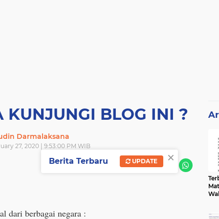
KUNJUNGI BLOG INI ?
Ar
din Darmalaksana
uary 27, 2020 | 9:53:00 PM WIB
×
Berita Terbaru
UPDATE
SHARE
Terb
Mat
Wa
al dari berbagai negara :