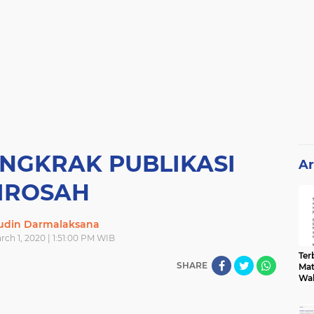
NGKRAK PUBLIKASI
Ar
IROSAH
din Darmalaksana
ch 1, 2020 | 1:51:00 PM WIB
Terb
SHARE
Mat
Wa