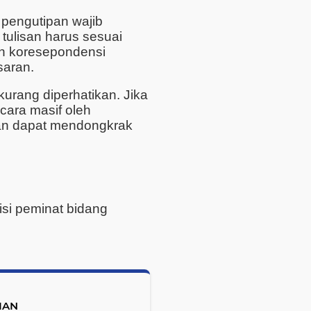
ik pengutipan wajib
, tulisan harus sesuai
an koresepondensi
saran.
 kurang diperhatikan. Jika
ecara masif oleh
kan dapat mendongkrak
si peminat bidang
IAN