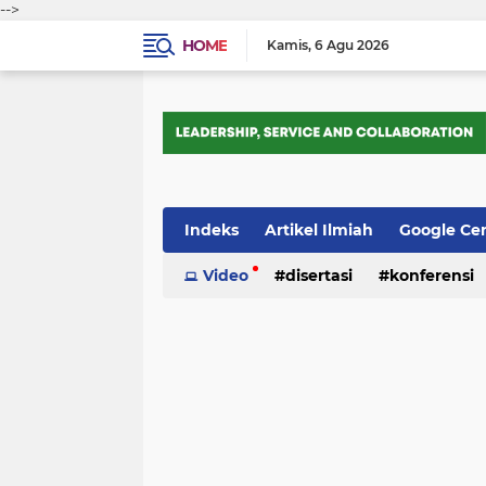
-->
HOME
Kamis
6 Agu 2026
Indeks
Artikel Ilmiah
Google Ce
Tips Trik
Video
Webometrics
disertasi
konferensi