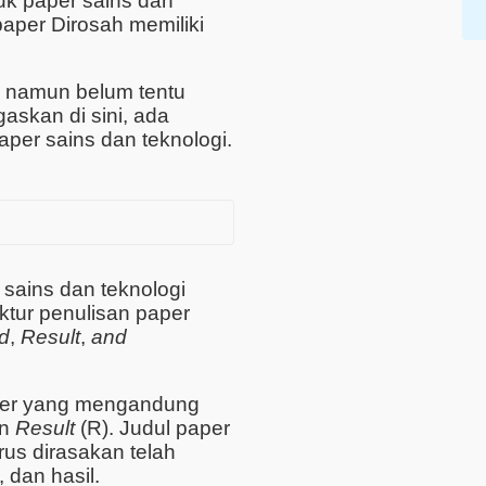
tuk paper sains dan
aper Dirosah memiliki
, namun belum tentu
askan di sini, ada
paper sains dan teknologi.
sains dan teknologi
uktur penulisan paper
d
,
Result
,
and
paper yang mengandung
an
Result
(R). Judul paper
rus dirasakan telah
dan hasil.