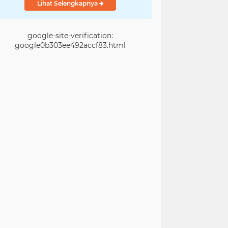
Lihat Selengkapnya
google-site-verification:
google0b303ee492accf83.html