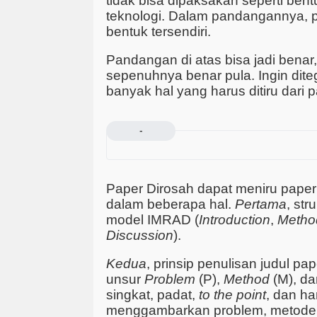
tidak bisa dipaksakan seperti ben
teknologi. Dalam pandangannya, p
bentuk tersendiri.
Pandangan di atas bisa jadi benar
sepenuhnya benar pula. Ingin diteg
banyak hal yang harus ditiru dari 
-
Paper Dirosah dapat meniru paper 
dalam beberapa hal.
Pertama
, str
model IMRAD (
Introduction
,
Metho
Discussion
).
Kedua
, prinsip penulisan judul 
unsur
Problem
(P),
Method
(M), d
singkat, padat,
to the point
, dan ha
menggambarkan problem, metode, 