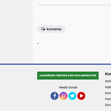
komentar
-
Ku
Arti
Kab
Medis Sosial
Kon
Pene
Facebook
Instagram
Twitter
YouTube
Skri