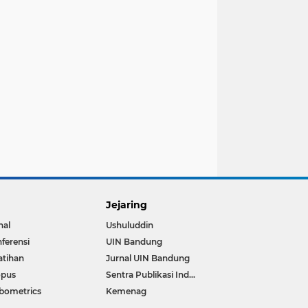
Jejaring
nal
Ushuluddin
ferensi
UIN Bandung
atihan
Jurnal UIN Bandung
opus
Sentra Publikasi Indonesia
bometrics
Kemenag