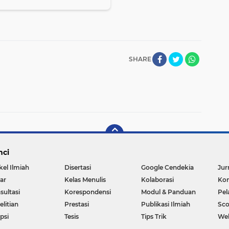
SHARE
nci
kel Ilmiah
Disertasi
Google Cendekia
Jur
ar
Kelas Menulis
Kolaborasi
Kon
sultasi
Korespondensi
Modul & Panduan
Pel
litian
Prestasi
Publikasi Ilmiah
Sc
psi
Tesis
Tips Trik
We