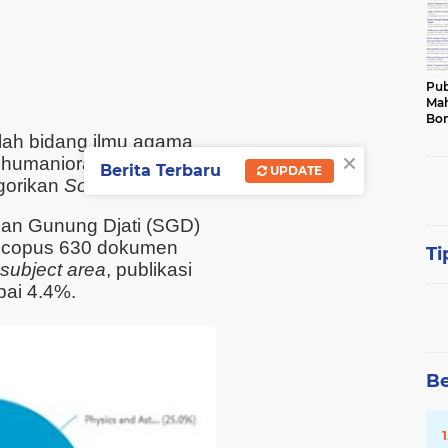
Pub
Mah
Bon
alah bidang ilmu agama
×
n humaniora. Secara
Berita Terbaru
UPDATE
gorikan
Social Science
.
unan Gunung Djati (SGD)
 Scopus 630 dokumen
Ti
subject area
, publikasi
ai 4.4%.
Be