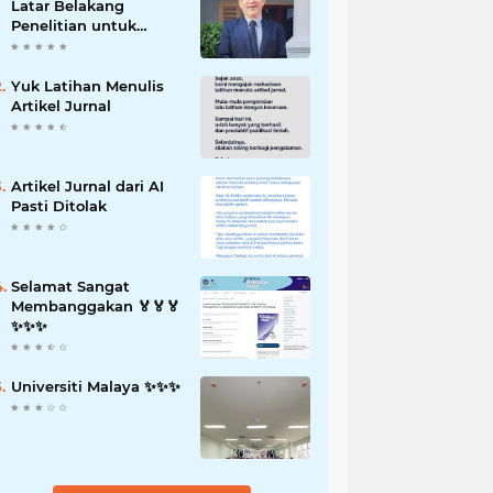
Latar Belakang
Penelitian untuk
Proposal Skripsi
Yuk Latihan Menulis
Artikel Jurnal
Artikel Jurnal dari AI
Pasti Ditolak
Selamat Sangat
Membanggakan 🏅🏅🏅
✨️✨️✨️
Universiti Malaya ✨️✨️✨️