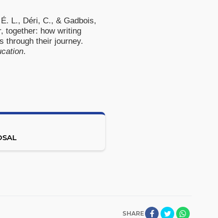
É. L., Déri, C., & Gadbois,
, together: how writing
s through their journey.
ucation
.
OSAL
SHARE