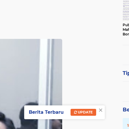
Pub
Mah
Bon
Ti
×
Be
Berita Terbaru
UPDATE