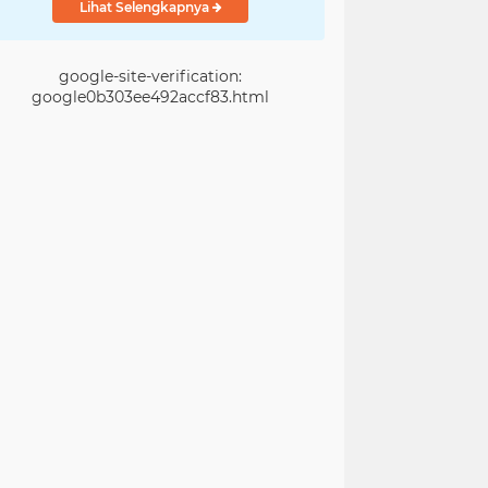
Lihat Selengkapnya
google-site-verification:
google0b303ee492accf83.html