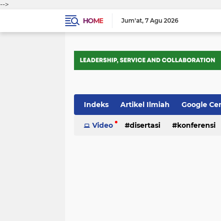
-->
HOME
Jum'at
7 Agu 2026
Indeks
Artikel Ilmiah
Google Ce
Tips Trik
Video
Webometrics
disertasi
konferensi