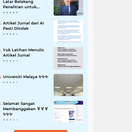
Latar Belakang
Penelitian untuk
Proposal Skripsi
Artikel Jurnal dari AI
Pasti Ditolak
Yuk Latihan Menulis
Artikel Jurnal
Universiti Malaya ✨️✨️✨️
Selamat Sangat
Membanggakan 🏅🏅🏅
✨️✨️✨️