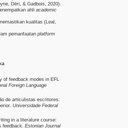
yne, Déri, & Gadbois, 2020)
.
enempatkan ahli
academic
memastikan kualitas
(Leal,
alam pemanfaatan
platform
ka
dy of feedback modes in EFL
ional Foreign Language
o de articulistas escritores:
erior.
Universidade Federal
ting in a literature course:
's feedback.
Estonian Journal