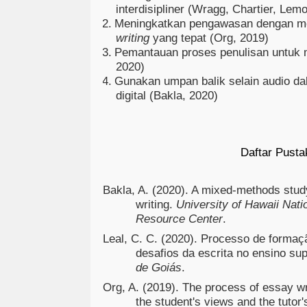
interdisipliner
(Wragg, Chartier, Lemo
2.
Meningkatkan pengawasan dengan m
writing
yang tepat
(Org, 2019)
3.
Pemantauan proses penulisan untuk 
2020)
4.
Gunakan umpan balik selain audio d
digital
(Bakla, 2020)
Daftar Pusta
Bakla, A. (2020). A mixed-methods stu
writing.
University of Hawaii Nat
Resource Center
.
Leal, C. C. (2020). Processo de formaçã
desafios da escrita no ensino sup
de Goiás
.
Org, A. (2019). The process of essay wri
the student's views and the tutor