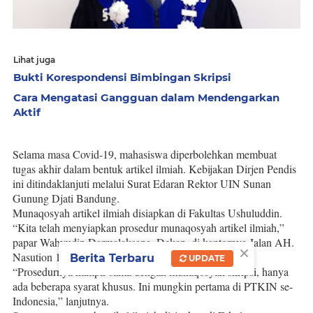
Lihat juga
Bukti Korespondensi Bimbingan Skripsi
Cara Mengatasi Gangguan dalam Mendengarkan
Aktif
Selama masa Covid-19, mahasiswa diperbolehkan membuat
tugas akhir dalam bentuk artikel ilmiah. Kebijakan Dirjen Pendis
ini ditindaklanjuti melalui Surat Edaran Rektor UIN Sunan
Gunung Djati Bandung.
Munaqosyah artikel ilmiah disiapkan di Fakultas Ushuluddin.
“Kita telah menyiapkan prosedur munaqosyah artikel ilmiah,”
papar Wahyudin Darmalaksana, Dekan, di kantornya Jalan AH.
×
Nasution 105 Bandung, Jum’at, 25 September 2020.
Berita Terbaru
UPDATE
“Prosedurnya hampir sama dengan munaqosyah skripsi, hanya
ada beberapa syarat khusus. Ini mungkin pertama di PTKIN se-
Indonesia,” lanjutnya.