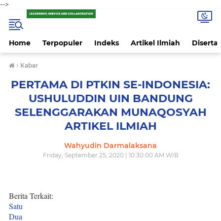
-->
Home
Terpopuler
Indeks
Artikel Ilmiah
Disertas
›
Kabar
PERTAMA DI PTKIN SE-INDONESIA:
USHULUDDIN UIN BANDUNG
SELENGGARAKAN MUNAQOSYAH
ARTIKEL ILMIAH
Wahyudin Darmalaksana
Friday, September 25, 2020 | 10:30:00 AM WIB
Berita Terkait:
Satu
Dua