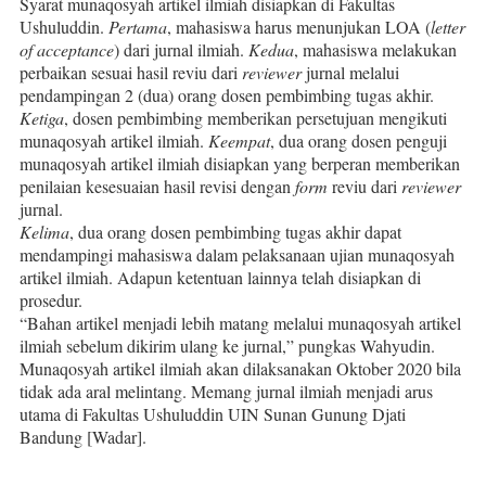
Syarat munaqosyah artikel ilmiah disiapkan di Fakultas
Ushuluddin.
Pertama
, mahasiswa harus menunjukan LOA (
letter
of acceptance
) dari jurnal ilmiah.
Kedua
, mahasiswa melakukan
perbaikan sesuai hasil reviu dari
reviewer
jurnal melalui
pendampingan 2 (dua) orang dosen pembimbing tugas akhir.
Ketiga
, dosen pembimbing memberikan persetujuan mengikuti
munaqosyah artikel ilmiah.
Keempat
, dua orang dosen penguji
munaqosyah artikel ilmiah disiapkan yang berperan memberikan
penilaian kesesuaian hasil revisi dengan
form
reviu dari
reviewer
jurnal.
Kelima
, dua orang dosen pembimbing tugas akhir dapat
mendampingi mahasiswa dalam pelaksanaan ujian munaqosyah
artikel ilmiah. Adapun ketentuan lainnya telah disiapkan di
prosedur.
“Bahan artikel menjadi lebih matang melalui munaqosyah artikel
ilmiah sebelum dikirim ulang ke jurnal,” pungkas Wahyudin.
Munaqosyah artikel ilmiah akan dilaksanakan Oktober 2020 bila
tidak ada aral melintang. Memang jurnal ilmiah menjadi arus
utama di Fakultas Ushuluddin UIN Sunan Gunung Djati
Bandung [Wadar].