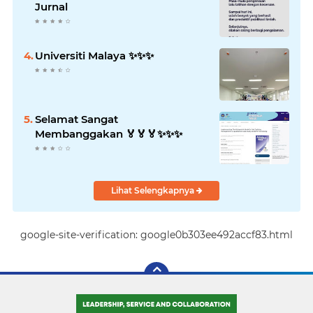
Jurnal
Universiti Malaya ✨️✨️✨️
Selamat Sangat
Membanggakan 🏅🏅🏅✨️✨️✨️
Lihat Selengkapnya
google-site-verification: google0b303ee492accf83.html