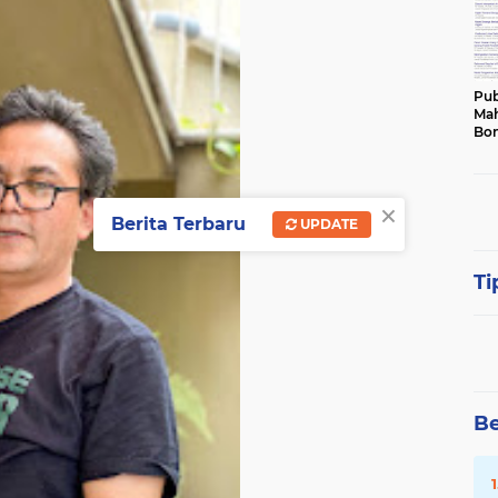
Pub
Mah
Bon
×
Berita Terbaru
UPDATE
Ti
Be