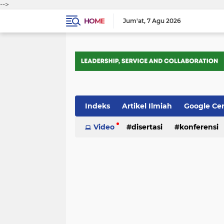
-->
HOME
Jum'at
7 Agu 2026
Indeks
Artikel Ilmiah
Google Ce
Tips Trik
Video
Webometrics
disertasi
konferensi