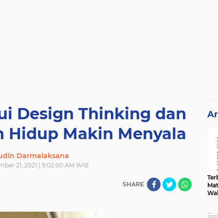
ui Design Thinking dan
Ar
n Hidup Makin Menyala
din Darmalaksana
ber 21, 2021 | 9:02:00 AM WIB
Terb
SHARE
Mat
Wa