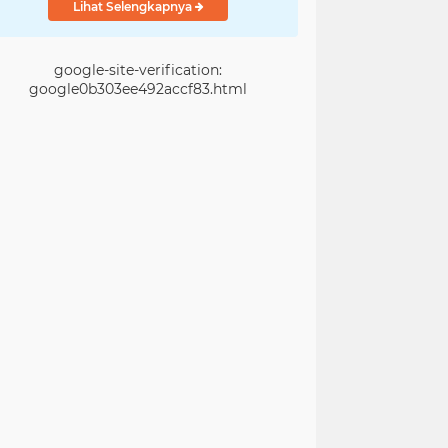
Lihat Selengkapnya
google-site-verification:
google0b303ee492accf83.html