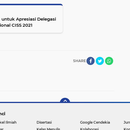
untuk Apresiasi Delegasi
onal CISS 2021
SHARE
nci
kel Ilmiah
Disertasi
Google Cendekia
Jur
ar
Kelas Menulis
Kolaborasi
Kon