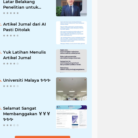
Latar Belakang
Penelitian untuk
Proposal Skripsi
Artikel Jurnal dari AI
Pasti Ditolak
Yuk Latihan Menulis
Artikel Jurnal
Universiti Malaya ✨️✨️✨️
Selamat Sangat
Membanggakan 🏅🏅🏅
✨️✨️✨️