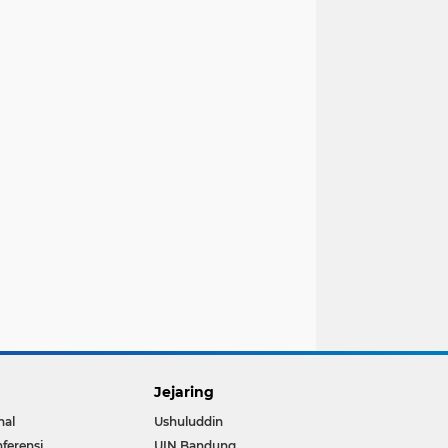
Jejaring
nal
Ushuluddin
ferensi
UIN Bandung