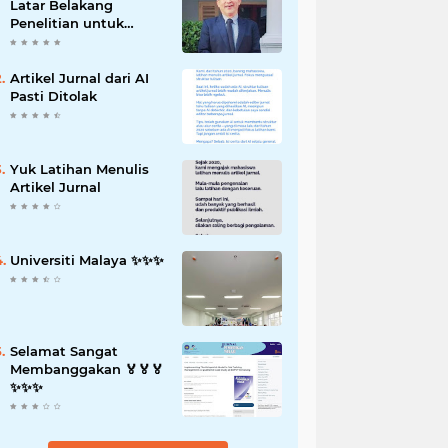
Latar Belakang
Penelitian untuk
Proposal Skripsi
Artikel Jurnal dari AI
Pasti Ditolak
Yuk Latihan Menulis
Artikel Jurnal
Universiti Malaya ✨️✨️✨️
Selamat Sangat
Membanggakan 🏅🏅🏅
✨️✨️✨️