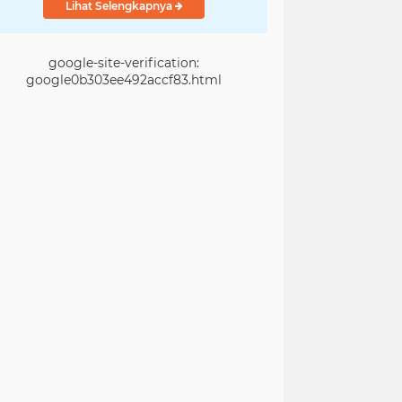
Lihat Selengkapnya
google-site-verification:
google0b303ee492accf83.html