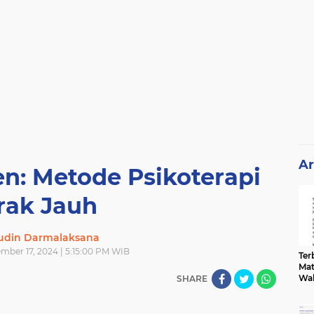
Ar
n: Metode Psikoterapi
rak Jauh
din Darmalaksana
mber 17, 2024 | 5:15:00 PM WIB
Terb
Mat
Wa
SHARE