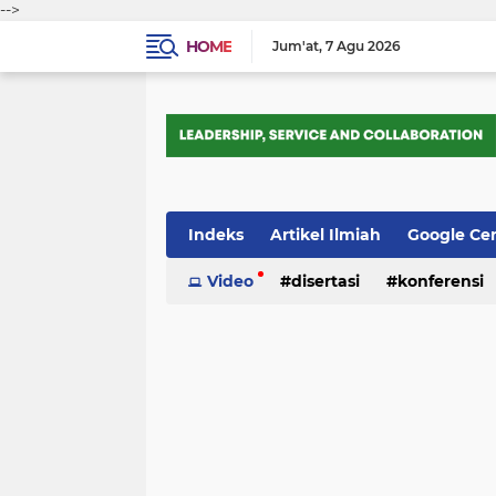
-->
HOME
Jum'at
7 Agu 2026
Indeks
Artikel Ilmiah
Google Ce
Tips Trik
Video
Webometrics
disertasi
konferensi