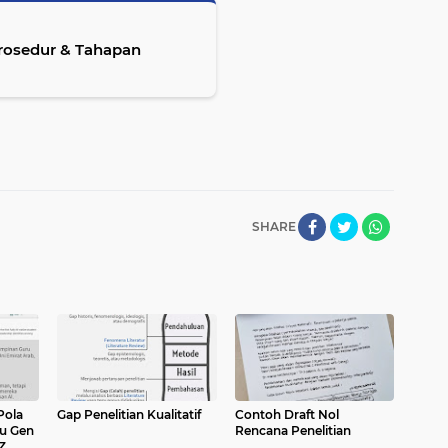
rosedur & Tahapan
SHARE
Pola
Gap Penelitian Kualitatif
Contoh Draft Nol
u Gen
Rencana Penelitian
Z