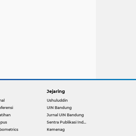
Jejaring
nal
Ushuluddin
ferensi
UIN Bandung
atihan
Jurnal UIN Bandung
opus
Sentra Publikasi Indonesia
bometrics
Kemenag