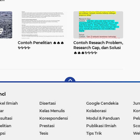
 Alpha
Contoh Penelitian 🔥🔥🔥
Contoh Reseach Problem,
✨️✨️✨️✨️
Research Gap, dan Solusi
🔥🔥🔥✨️✨️✨️✨️
nci
kel Ilmiah
Disertasi
Google Cendekia
Jur
ar
Kelas Menulis
Kolaborasi
Kon
sultasi
Korespondensi
Modul & Panduan
Pel
litian
Prestasi
Publikasi Ilmiah
Sc
psi
Tesis
Tips Trik
We