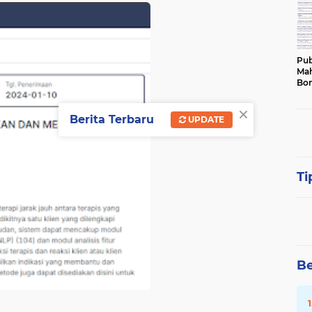
Pub
Mah
Bon
×
Berita Terbaru
UPDATE
Ti
Be