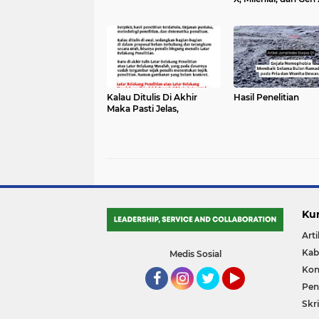
terhadap Siswa Gen
Kalau Ditulis Di Akhir
Hasil Penelitian
Maka Pasti Jelas,
Ku
Arti
Kab
Medis Sosial
Kon
Pene
Facebook
Instagram
Twitter
YouTube
Skri