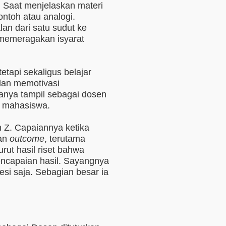
 Saat menjelaskan materi
ntoh atau analogi.
alan dari satu sudut ke
u memeragakan isyarat
etapi sekaligus belajar
dan memotivasi
hanya tampil sebagai dosen
t mahasiswa.
n Z. Capaiannya ketika
ran
outcome
, terutama
urut hasil riset bahwa
encapaian hasil. Sayangnya
si saja. Sebagian besar ia