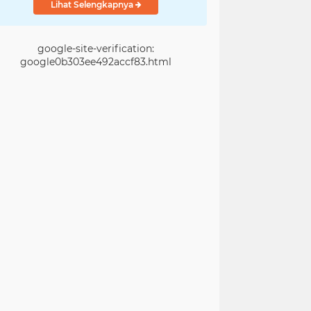
Lihat Selengkapnya
google-site-verification:
google0b303ee492accf83.html