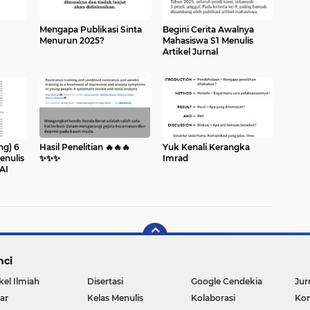
Mengapa Publikasi Sinta
Begini Cerita Awalnya
Menurun 2025?
Mahasiswa S1 Menulis
Artikel Jurnal
ng) 6
Hasil Penelitian 🔥🔥🔥
Yuk Kenali Kerangka
enulis
✨️✨️✨️
Imrad
AI
nci
kel Ilmiah
Disertasi
Google Cendekia
Jur
ar
Kelas Menulis
Kolaborasi
Kon