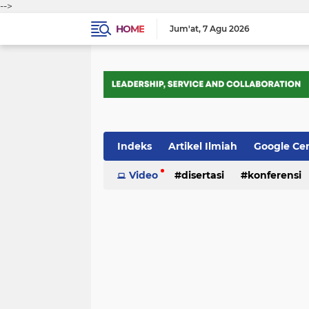
-->
HOME
Jum'at
7 Agu 2026
Indeks
Artikel Ilmiah
Google Ce
Tips Trik
Video
Webometrics
disertasi
konferensi