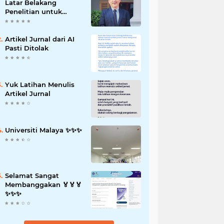
Latar Belakang
Penelitian untuk
Proposal Skripsi
Artikel Jurnal dari AI
Pasti Ditolak
Yuk Latihan Menulis
Artikel Jurnal
Universiti Malaya ✨️✨️✨️
Selamat Sangat
Membanggakan 🏅🏅🏅
✨️✨️✨️