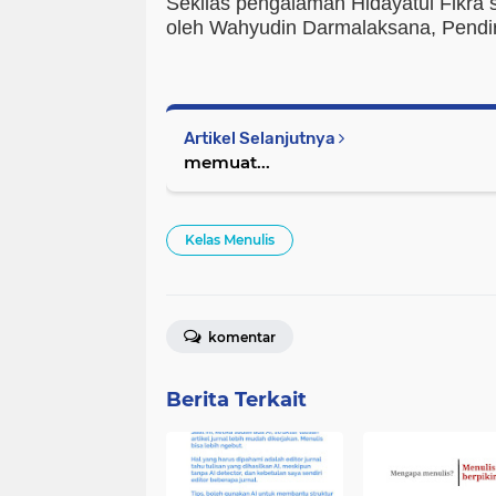
Sekilas pengalaman Hidayatul Fikra 
oleh Wahyudin Darmalaksana, Pendir
Artikel Selanjutnya
memuat...
Kelas Menulis
komentar
Berita Terkait