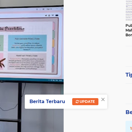
Pub
Mah
Bon
Ti
×
Berita Terbaru
UPDATE
Be