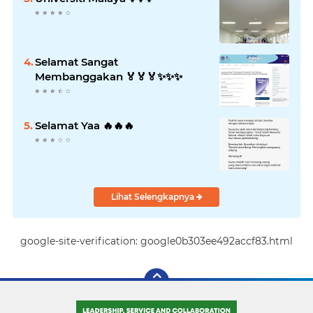
Selamat Sangat
Membanggakan 🏅🏅🏅✨️✨️✨️
Selamat Yaa 🔥🔥🔥
Lihat Selengkapnya
google-site-verification: google0b303ee492accf83.html