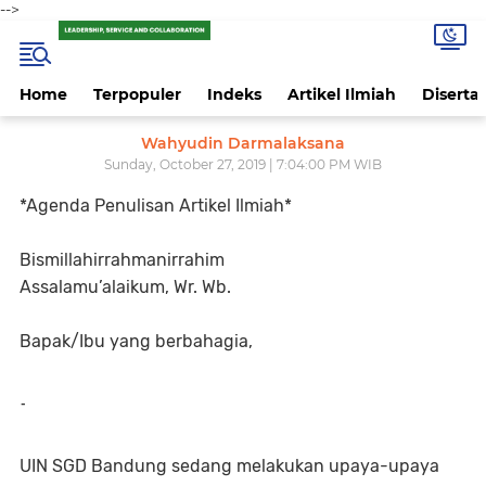
-->
Home
Terpopuler
Indeks
Artikel Ilmiah
Disertas
Wahyudin Darmalaksana
Sunday, October 27, 2019 | 7:04:00 PM WIB
*Agenda Penulisan Artikel Ilmiah*
Bismillahirrahmanirrahim
Assalamu’alaikum, Wr. Wb.
Bapak/Ibu yang berbahagia,
-
UIN SGD Bandung sedang melakukan upaya-upaya