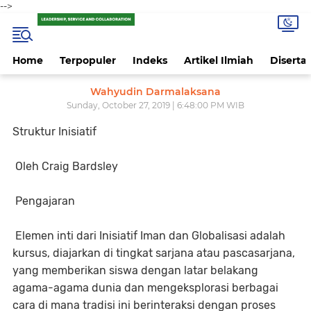
-->
Home
Terpopuler
Indeks
Artikel Ilmiah
Disertas
Wahyudin Darmalaksana
Sunday, October 27, 2019 | 6:48:00 PM WIB
Struktur Inisiatif
Oleh Craig Bardsley
Pengajaran
Elemen inti dari Inisiatif Iman dan Globalisasi adalah
kursus, diajarkan di tingkat sarjana atau pascasarjana,
yang memberikan siswa dengan latar belakang
agama-agama dunia dan mengeksplorasi berbagai
cara di mana tradisi ini berinteraksi dengan proses