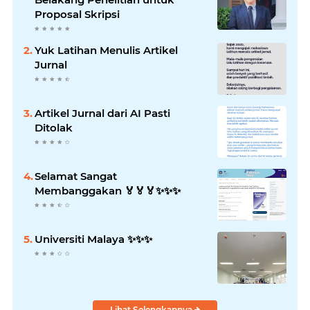
Proposal Skripsi
Yuk Latihan Menulis Artikel
Jurnal
Artikel Jurnal dari AI Pasti
Ditolak
Selamat Sangat
Membanggakan 🏅🏅🏅✨️✨️✨️
Universiti Malaya ✨️✨️✨️
Lihat Selengkapnya