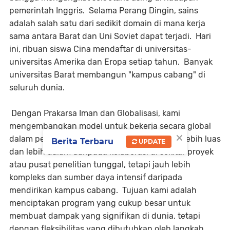
pemerintah Inggris. Selama Perang Dingin, sains
adalah salah satu dari sedikit domain di mana kerja
sama antara Barat dan Uni Soviet dapat terjadi. Hari
ini, ribuan siswa Cina mendaftar di universitas-
universitas Amerika dan Eropa setiap tahun. Banyak
universitas Barat membangun "kampus cabang" di
seluruh dunia.
Dengan Prakarsa Iman dan Globalisasi, kami
mengembangkan model untuk bekerja secara global
×
dalam penelitian dan pendidikan tinggi yang lebih luas
Berita Terbaru
UPDATE
dan lebih dalam daripada kolaborasi di sekitar proyek
atau pusat penelitian tunggal, tetapi jauh lebih
kompleks dan sumber daya intensif daripada
mendirikan kampus cabang. Tujuan kami adalah
menciptakan program yang cukup besar untuk
membuat dampak yang signifikan di dunia, tetapi
dengan fleksibilitas yang dibutuhkan oleh langkah