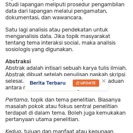
Studi lapangan meliputi prosedur pengambilan
data dari lapangan melalui pengamatan,
dokumentasi, dan wawancara.
Satu lagi analisis atau pendekatan untuk
menganalisis data. Jika topik masyarakat
tentang tema interaksi social, maka analisis
sosiologis yang digunakan.
Abstraksi
Abstrak adalah intisari sebuah karya tulis ilmiah.
Abstrak dibuat setelah penulisan naskah skripsi
×
selesai. Abstrak skripsi mencakup keterpaduan
Berita Terbaru
UPDATE
antara materi dan metodologi.
Pertama
, topik dan tema penelitian. Biasanya
masalah pokok atau fokus sentral penelitian
terdapat di dalam tema. Boleh juga kemukakan
pertanyaan utama penelitian.
Kedua
, tujuan dan manfaat atau kegunaan