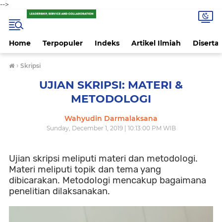
-->
Home
Terpopuler
Indeks
Artikel Ilmiah
Disertas
›
Skripsi
UJIAN SKRIPSI: MATERI &
METODOLOGI
Wahyudin Darmalaksana
Sunday, December 1, 2019 | 10:13:00 PM WIB
Ujian skripsi meliputi materi dan metodologi.
Materi meliputi topik dan tema yang
dibicarakan. Metodologi mencakup bagaimana
penelitian dilaksanakan.