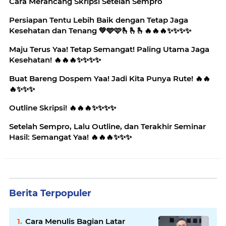
Cara Merancang Skripsi Setelah Sempro
Persiapan Tentu Lebih Baik dengan Tetap Jaga
Kesehatan dan Tenang 💚🩵🩷🫰🫰🫰🔥🔥🔥✨️✨️✨️✨️
Maju Terus Yaa! Tetap Semangat! Paling Utama Jaga
Kesehatan! 🔥🔥🔥✨️✨️✨️✨️
Buat Bareng Dospem Yaa! Jadi Kita Punya Rute! 🔥🔥
🔥✨️✨️✨️
Outline Skripsi! 🔥🔥🔥✨️✨️✨️✨️
Setelah Sempro, Lalu Outline, dan Terakhir Seminar
Hasil: Semangat Yaa! 🔥🔥🔥✨️✨️✨️
Berita Terpopuler
Cara Menulis Bagian Latar