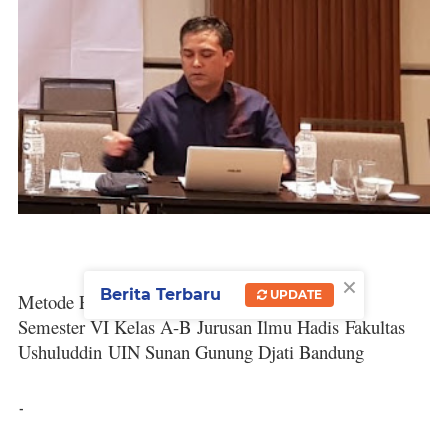
×
Berita Terbaru
UPDATE
Metode Penelitian Hadis
Semester VI Kelas A-B
Jurusan Ilmu Hadis
Fakultas
Ushuluddin
UIN Sunan Gunung Djati Bandung
-