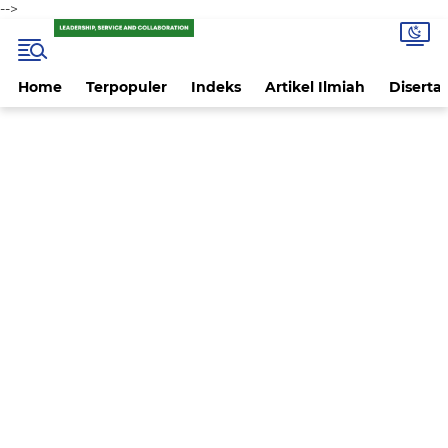
-->
Home
Terpopuler
Indeks
Artikel Ilmiah
Disertas