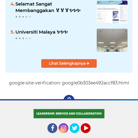
Selamat Sangat
Membanggakan 🏅🏅🏅✨️✨️✨️
Universiti Malaya ✨️✨️✨️
Lihat Selengkapnya
google-site-verification: google0b303ee492accf83.html
Facebook
Instagram
Twitter
YouTube