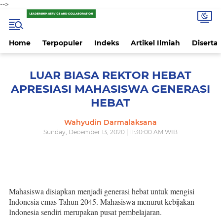
-->
Home
Terpopuler
Indeks
Artikel Ilmiah
Disertas
LUAR BIASA REKTOR HEBAT
APRESIASI MAHASISWA GENERASI
HEBAT
Wahyudin Darmalaksana
Sunday, December 13, 2020 | 11:30:00 AM WIB
Mahasiswa disiapkan menjadi generasi hebat untuk mengisi
Indonesia emas Tahun 2045. Mahasiswa menurut kebijakan
Indonesia sendiri merupakan pusat pembelajaran.