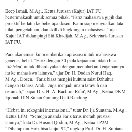
Ecep Ismail, M.Ag., Ketua Jurusan (Kajur) IAT FU
berterimakasih untuk semua pihak. "Fariz mahasiswa gigih dan
proaktif berlatih ke beberapa dosen. Kami siap menguatkan tata
nilai, pengetahuan, dan skill di lingkungan mahasiswa," ujar
Kajur IAT didampingi Siti Khadijah, M.Ag., Sekretaris Jurusan
IAT FU.
Para akademisi ikut memberikan apresiasi untuk mahasiswa
generasi hebat. “Fariz dengan 30 piala kejuaraan pidato bisa
‘
dicirian
’ untuk diberdayakan dengan menularkan keajaibannya
itu ke mahasiswa lainnya,” ujar Dr. H. Dadan Nurul Haq,
M.Ag., Dosen. “Fariz biasa mengisi kultum salat Dzhuhur
dengan Bahasa Arab.
Juga menjadi imam tarawih dan
ceramah,” papar Drs. H. A. Bachrun Rifai', M.Ag., Ketua DKM
Iqomah UIN Sunan Gunung Djati Bandung.
“Hebat, ini rekognisi internasional,” tutur Dr. Ija Suntana, M.Ag.,
Ketua LPM. “Semoga ananda Fariz terus meraih prestasi
lainnya,” kata Dr. Husnul Qodim, M.Ag., Ketua LP2M.
“Diharapkan Fariz bisa lanjut S2,” ungkap Prof. Dr. H. Supiana,