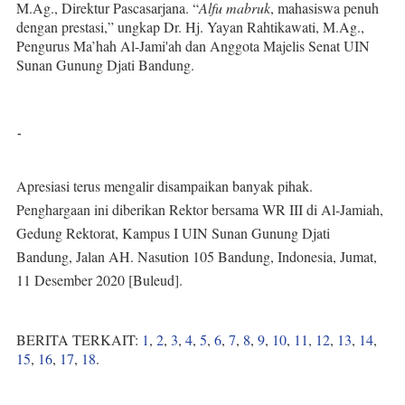
M.Ag., Direktur Pascasarjana. “
Alfu mabruk
, mahasiswa penuh
dengan prestasi,” ungkap Dr. Hj. Yayan Rahtikawati, M.Ag.,
Pengurus Ma’hah Al-Jami'ah dan Anggota Majelis Senat UIN
Sunan Gunung Djati Bandung.
-
Apresiasi terus mengalir disampaikan banyak pihak.
Penghargaan ini diberikan Rektor bersama WR III di Al-Jamiah,
Gedung Rektorat, Kampus I UIN Sunan Gunung Djati
Bandung, Jalan AH. Nasution 105 Bandung, Indonesia, Jumat,
11 Desember 2020 [Buleud].
BERITA TERKAIT:
1
,
2
,
3
,
4
,
5
,
6
,
7
,
8
,
9
,
10
,
11
,
12
,
13
,
14
,
15
,
16
,
17
,
18
.