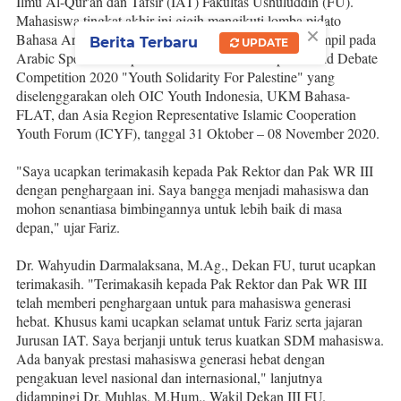
Ilmu Al-Qur'an dan Tafsir (IAT) Fakultas Ushuluddin (FU).
Mahasiswa tingkat akhir ini gigih mengikuti lomba pidato
×
Bahasa Arab di berbagai tingkatan. Baru-baru ini ia tampil pada
Berita Terbaru
UPDATE
Arabic Speech Compettion On International Speech and Debate
Competition 2020 "Youth Solidarity For Palestine" yang
diselenggarakan oleh OIC Youth Indonesia, UKM Bahasa-
FLAT, dan Asia Region Representative Islamic Cooperation
Youth Forum (ICYF), tanggal 31 Oktober – 08 November 2020.
"Saya ucapkan terimakasih kepada Pak Rektor dan Pak WR III
dengan penghargaan ini. Saya bangga menjadi mahasiswa dan
mohon senantiasa bimbingannya untuk lebih baik di masa
depan," ujar Fariz.
Dr. Wahyudin Darmalaksana, M.Ag., Dekan FU, turut ucapkan
terimakasih. "Terimakasih kepada Pak Rektor dan Pak WR III
telah memberi penghargaan untuk para mahasiswa generasi
hebat. Khusus kami ucapkan selamat untuk Fariz serta jajaran
Jurusan IAT. Saya berjanji untuk terus kuatkan SDM mahasiswa.
Ada banyak prestasi mahasiswa generasi hebat dengan
pengakuan level nasional dan internasional," lanjutnya
didampingi Dr. Muhlas, M.Hum., Wakil Dekan III FU.