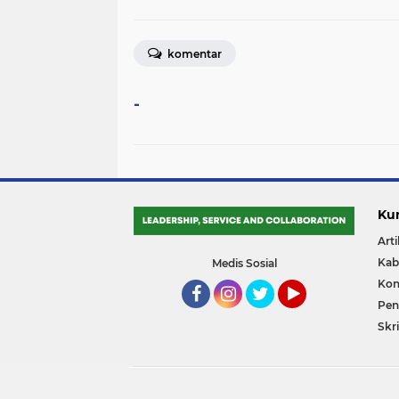
komentar
-
Ku
Arti
Kab
Medis Sosial
Kon
Pene
Facebook
Instagram
Twitter
YouTube
Skri