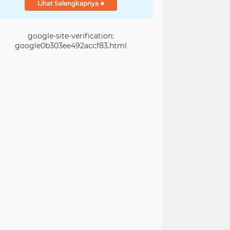
Lihat Selengkapnya
google-site-verification:
google0b303ee492accf83.html