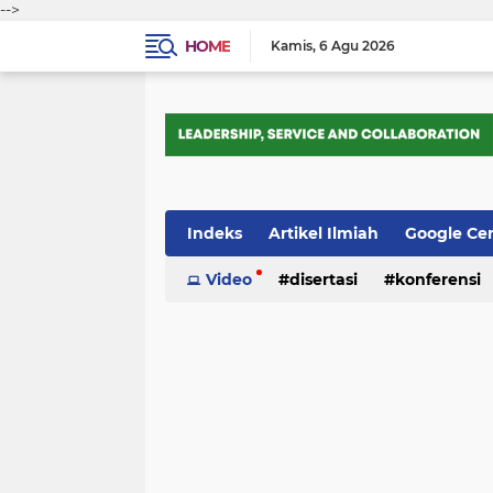
-->
HOME
Kamis
6 Agu 2026
Indeks
Artikel Ilmiah
Google Ce
Tips Trik
Video
Webometrics
disertasi
konferensi