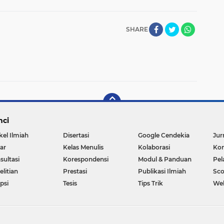
SHARE
nci
kel Ilmiah
Disertasi
Google Cendekia
Jur
ar
Kelas Menulis
Kolaborasi
Kon
sultasi
Korespondensi
Modul & Panduan
Pel
litian
Prestasi
Publikasi Ilmiah
Sc
psi
Tesis
Tips Trik
We
Copyright ©
2026 KELAS MENULIS: Leadership, Service and Collaboration