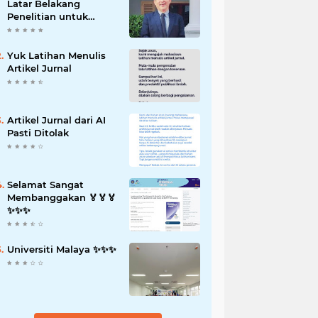
Latar Belakang
Penelitian untuk
Proposal Skripsi
Yuk Latihan Menulis
Artikel Jurnal
Artikel Jurnal dari AI
Pasti Ditolak
Selamat Sangat
Membanggakan 🏅🏅🏅
✨️✨️✨️
Universiti Malaya ✨️✨️✨️