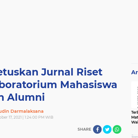
tuskan Jurnal Riset
Ar
boratorium Mahasiswa
n Alumni
din Darmalaksana
Terb
ber 17, 2021 | 1:24:00 PM WIB
Mat
Wa
SHARE