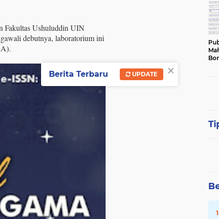
n Fakultas Ushuluddin UIN
awali debutnya, laboratorium ini
Pub
A).
Mah
Bon
×
Berita Terbaru
UPDATE
Ti
Be