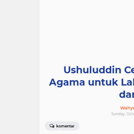
Ushuluddin Ce
Agama untuk La
da
Wahyu
Sunday, Octo
komentar