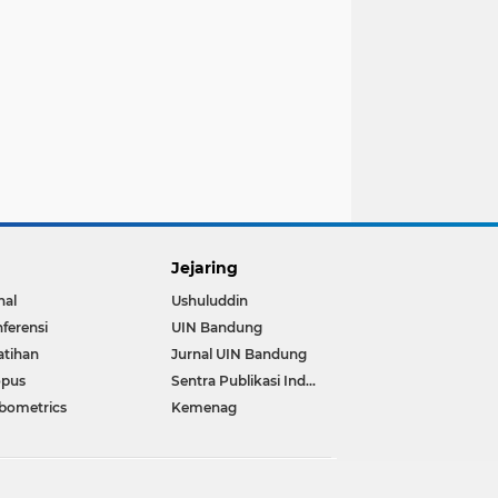
Jejaring
nal
Ushuluddin
ferensi
UIN Bandung
atihan
Jurnal UIN Bandung
opus
Sentra Publikasi Indonesia
bometrics
Kemenag