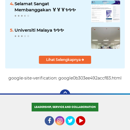
Selamat Sangat
Membanggakan 🏅🏅🏅✨️✨️✨️
Universiti Malaya ✨️✨️✨️
Lihat Selengkapnya
google-site-verification: google0b303ee492accf83.html
Facebook
Instagram
Twitter
YouTube