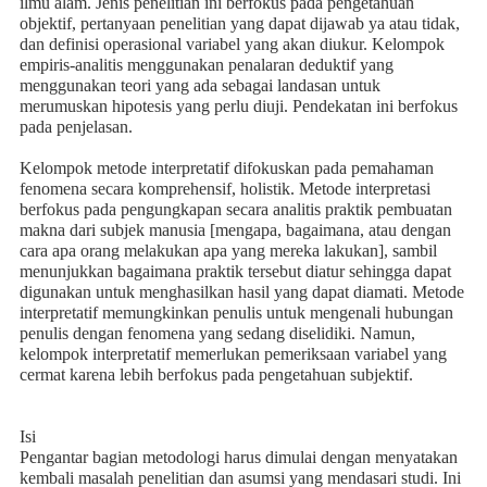
ilmu alam. Jenis penelitian ini berfokus pada pengetahuan
objektif, pertanyaan penelitian yang dapat dijawab ya atau tidak,
dan definisi operasional variabel yang akan diukur. Kelompok
empiris-analitis menggunakan penalaran deduktif yang
menggunakan teori yang ada sebagai landasan untuk
merumuskan hipotesis yang perlu diuji. Pendekatan ini berfokus
pada penjelasan.
Kelompok metode interpretatif difokuskan pada pemahaman
fenomena secara komprehensif, holistik. Metode interpretasi
berfokus pada pengungkapan secara analitis praktik pembuatan
makna dari subjek manusia [mengapa, bagaimana, atau dengan
cara apa orang melakukan apa yang mereka lakukan], sambil
menunjukkan bagaimana praktik tersebut diatur sehingga dapat
digunakan untuk menghasilkan hasil yang dapat diamati. Metode
interpretatif memungkinkan penulis untuk mengenali hubungan
penulis dengan fenomena yang sedang diselidiki. Namun,
kelompok interpretatif memerlukan pemeriksaan variabel yang
cermat karena lebih berfokus pada pengetahuan subjektif.
Isi
Pengantar bagian metodologi harus dimulai dengan menyatakan
kembali masalah penelitian dan asumsi yang mendasari studi. Ini